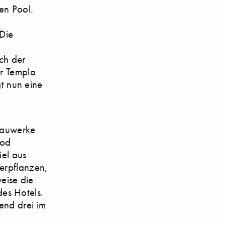
en Pool.
 Die
uch der
ür Templo
t nun eine
rbauwerke
ood
iel aus
terpflanzen,
eise die
es Hotels.
end drei im