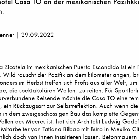
otel Casa TO an der mexikanischen Pazifikk
n.
Jenner |
29.09.2022
a Zicatela im mexikanischen Puerto Escondido ist ein 
. Wild rauscht der Pazifik an dem kilometerlangen, br
onders im Herbst treffen sich Profis aus aller Welt, um
e, die spektakulären Wellen, zu reiten. Für Sportler
urverbundene Reisende möchte die Casa TO eine te
, ein Rückzugsort zur Selbstreflektion. Auch wenn die
 in dem zweigeschossigen Bau das komplette Gegent
llen des Meeres ist, hat sich Architekt Ludwig Godef
Mitarbeiter von Tatiana Bilbao mit Büro in Mexiko Ci
lich doch von ihnen inspirieren lassen. Betonmauern 