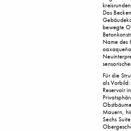
kreisrunden
Das Becken 
Gebäudekomp
bewegte Obe
Betonkonstr
Name des Ho
oaxaqueño 
Neuinterpre
sensorische
Für die Str
als Vorbild
Reservoir i
Privatsphär
Obstbäume 
Mauern, hi
Sechs Suite
Obergescho