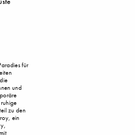
üste
Paradies für
eiten
 die
Innen und
mporäre
 ruhige
eil zu den
roy, ein
ty,
mit