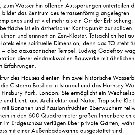
, zum Wasser hin offenen Aussparungen unterteilen d
bildet das Zentrum des terrassenförmig angelegten
lexes und ist viel mehr als ein Ort der Erfrischung:
rfläche ist ein ästhetischer Kontrapunkt zur soliden
uktion und erinnert an Zen-Klöster. Tatsächlich hat a
tels eine spirituelle Dimension, denn das TO steht f
– also oaxacanischer Tempel. Ludwig Godefroy wag
tation dieser eindrucksvollen Bauwerke mit ähnlichen
n Erfahrungen.
uktur des Hauses dienten ihm zwei historische Wasse
: die Cisterna Basilica in Istanbul und das Hornsey W
n Finsbury Park, London. Sie ermöglicht ein Wechselsp
e und Licht, aus Architektur und Natur. Tropische Klet
mit Bananen und Passionsfrüchten überwuchern teilw
nein in den 600 Quadratmeter großen Innenbereich d
n im Erdgeschoss verfügen über private Gärten, währ
ss mit einer Außenbadewanne ausgestattet sind.