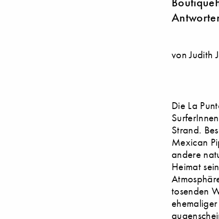
Boutiqueh
Antworte
von Judith 
Die La Punt
SurferInnen
Strand. Bes
Mexican Pip
andere nat
Heimat sein
Atmosphäre
tosenden We
ehemaliger 
augenschein