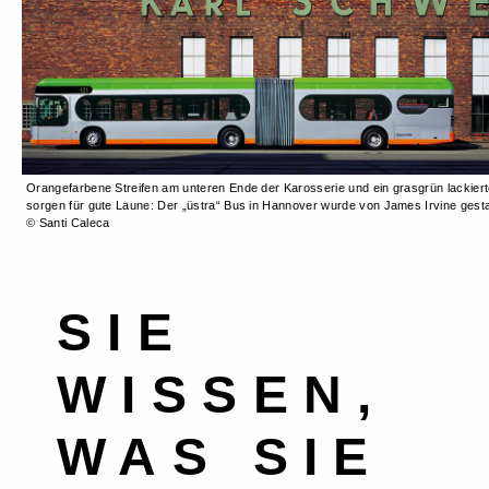
Orangefarbene Streifen am unteren Ende der Karosserie und ein grasgrün lackier
sorgen für gute Laune: Der „üstra“ Bus in Hannover wurde von James Irvine gestal
© Santi Caleca
SIE
WISSEN,
WAS SIE