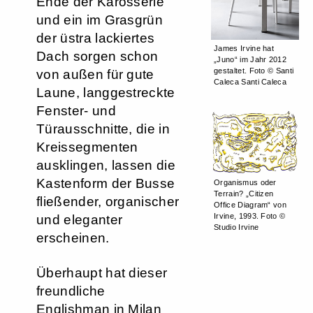
Ende der Karosserie
und ein im Grasgrün
der üstra lackiertes
James Irvine hat
Dach sorgen schon
„Juno“ im Jahr 2012
gestaltet. Foto © Santi
von außen für gute
Caleca Santi Caleca
Laune, langgestreckte
Fenster- und
Türausschnitte, die in
Kreissegmenten
ausklingen, lassen die
Kastenform der Busse
Organismus oder
Terrain? „Citizen
fließender, organischer
Office Diagram“ von
Irvine, 1993. Foto ©
und eleganter
Studio Irvine
erscheinen.
Überhaupt hat dieser
freundliche
Englishman in Milan