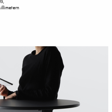
iß,
llimetern