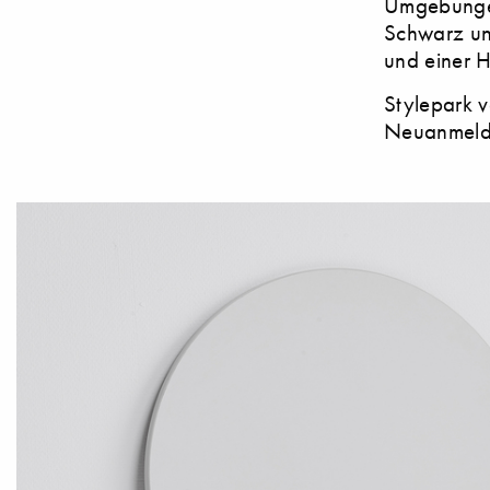
Umgebungen
Schwarz und
und einer 
Stylepark v
Neuanmeldu