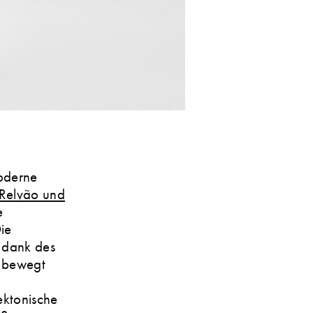
moderne
Relvão und
e
ie
h dank des
n bewegt
ektonische