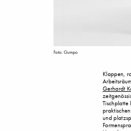
Foto: Gumpo
Klappen, ro
Arbeitsräum
Gerhardt K
zeitgenössi
Tischplatte
praktischen
und platzs
Formensprac