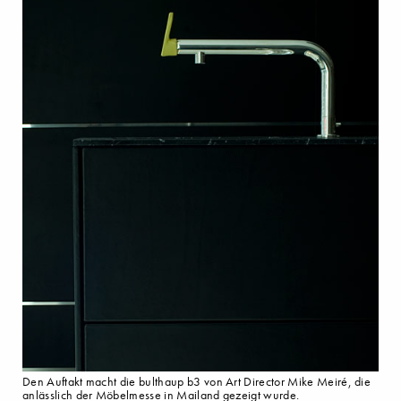
Den Auftakt macht die bulthaup b3 von Art Director Mike Meiré, die
anlässlich der Möbelmesse in Mailand gezeigt wurde.