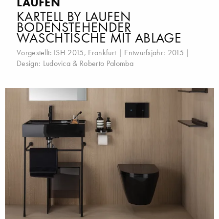
LAUFEN
KARTELL BY LAUFEN
BODENSTEHENDER
WASCHTISCHE MIT ABLAGE
Vorgestellt:
ISH 2015, Frankfurt
| Entwurfsjahr: 2015 |
Design:
Ludovica & Roberto Palomba