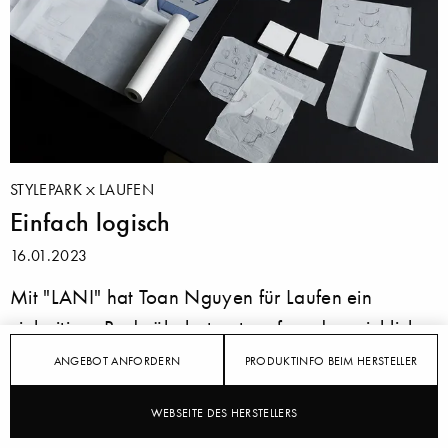
STYLEPARK
LAUFEN
Einfach logisch
16.01.2023
Mit "LANI" hat Toan Nguyen für Laufen ein
vielseitiges Badmöbelset entworfen, das reichlich
Stauraum bietet, dank eleganter Gestaltung in
ANGEBOT ANFORDERN
PRODUKTINFO BEIM HERSTELLER
jedes Konzept integriert werden kann und mit einer
WEBSEITE DES HERSTELLERS
durchdachten Linienführung wie hochwertigen