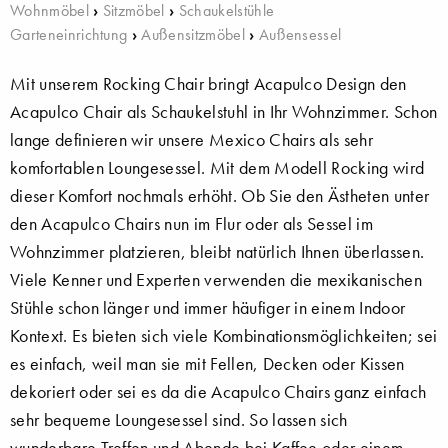
Wohnmöbel
›
Sitzmöbel
›
Schaukelstühle
Garteneinrichtung
›
Außensitzmöbel
›
Außensessel
Mit unserem Rocking Chair bringt Acapulco Design den
Acapulco Chair als Schaukelstuhl in Ihr Wohnzimmer. Schon
lange definieren wir unsere Mexico Chairs als sehr
komfortablen Loungesessel. Mit dem Modell Rocking wird
dieser Komfort nochmals erhöht. Ob Sie den Ästheten unter
den Acapulco Chairs nun im Flur oder als Sessel im
Wohnzimmer platzieren, bleibt natürlich Ihnen überlassen.
Viele Kenner und Experten verwenden die mexikanischen
Stühle schon länger und immer häufiger in einem Indoor
Kontext. Es bieten sich viele Kombinationsmöglichkeiten; sei
es einfach, weil man sie mit Fellen, Decken oder Kissen
dekoriert oder sei es da die Acapulco Chairs ganz einfach
sehr bequeme Loungesessel sind. So lassen sich
wunderbare Treffen und Abende bei Kaffee oder einem