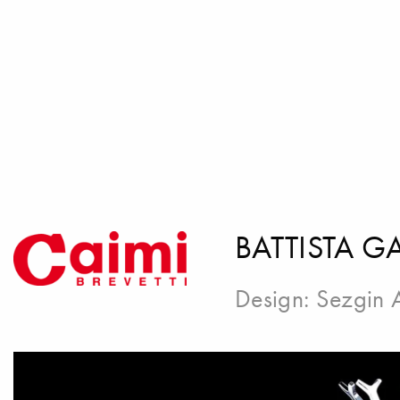
BATTISTA 
Design:
Sezgin 