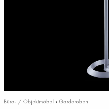
›
Büro- / Objektmöbel
Garderoben