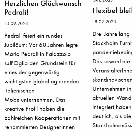
FAIR 2023
Herzlichen Glückwunsch
Flexibel ble
Pedrali!
18.02.2023
13.09.2023
Drei Jahre lang 
Pedrali feiert ein rundes
Stockholm Furnit
Jubiläum: Vor 60 Jahren legte
pandemiebeding
Mario Pedrali in Palazzolo
Das sowohl die
sull'Oglio den Grundstein für
VeranstalterInn
eines der gegenwärtig
skandinavischen
wichtigsten global agierenden
Unternehmen in 
italienischen
aktuellen Wandel
Möbelunternehmen. Das
integriert haben
kreative Profil haben die
deutlich, als die
zahlreichen Kooperationen mit
Stockholmsmäss
renommierten DesignerInnen