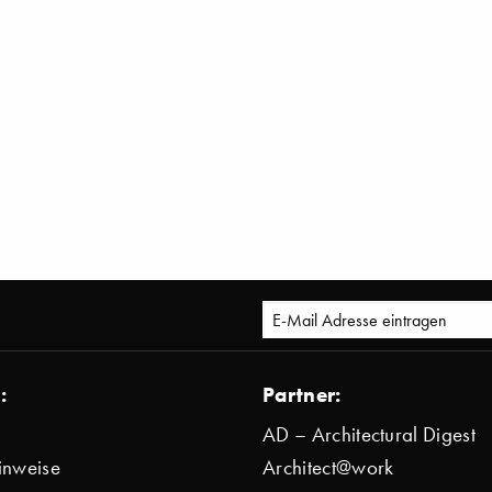
:
Partner:
AD – Architectural Digest
inweise
Architect@work