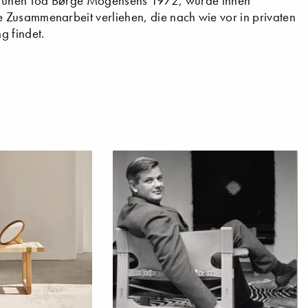
zu frühen Tod Børge Mogensens 1972, wurde ihnen
 Zusammenarbeit verliehen, die nach wie vor in privaten
g findet.