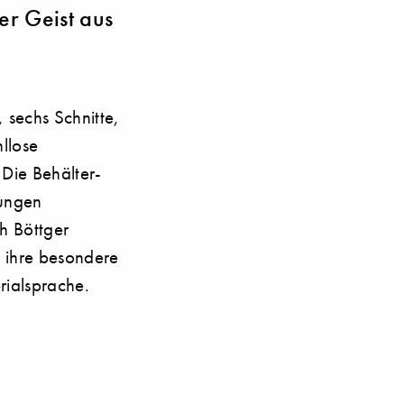
er Geist aus
 sechs Schnitte,
hllose
Die Behälter-
jungen
h Böttger
h ihre besondere
rialsprache.