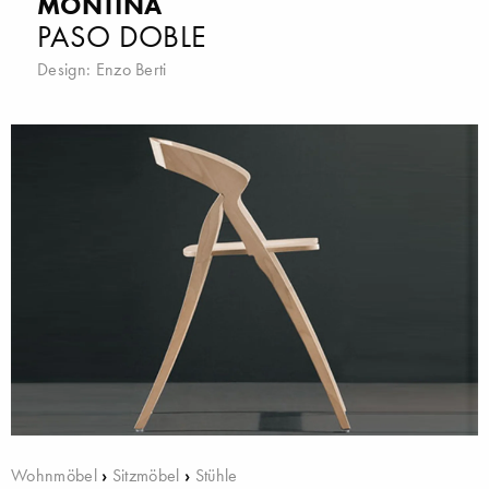
MONTINA
PASO DOBLE
Design:
Enzo Berti
Wohnmöbel
›
Sitzmöbel
›
Stühle