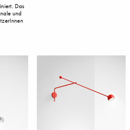
niert. Das
onale und
utzerInnen