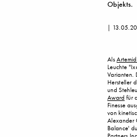
Objekts.
|
13.05.2
Als
Artemid
Leuchte "Ix
Varianten.
Hersteller 
und Stehleu
Award
für 
Finesse aus
von kinetis
Alexander C
Balance' du
Partners Ind