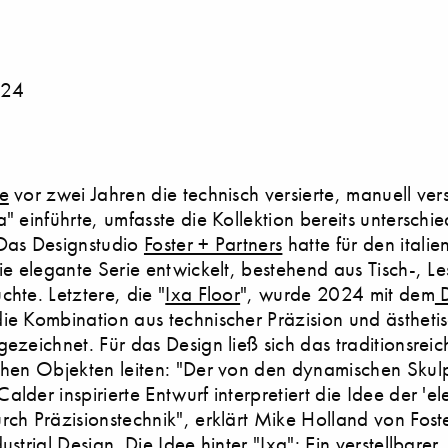
024
e
vor zwei Jahren die technisch versierte, manuell vers
a" einführte, umfasste die Kollektion bereits unterschie
 Das Designstudio
Foster + Partners
hatte für den italie
die elegante Serie entwickelt, bestehend aus Tisch-, 
chte. Letztere, die "
Ixa Floor
", wurde 2024 mit dem
D
die Kombination aus technischer Präzision und ästheti
gezeichnet. Für das Design ließ sich das traditionsrei
chen Objekten leiten: "Der von den dynamischen Skul
alder inspirierte Entwurf interpretiert die Idee der 'e
rch Präzisionstechnik", erklärt Mike Holland von Fost
ustrial Design. Die Idee hinter "Ixa": Ein verstellbarer,