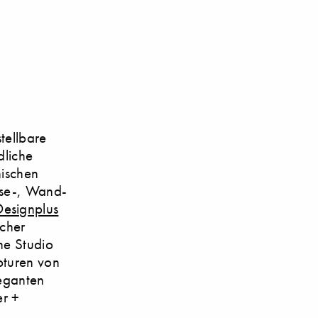
tellbare
dliche
nischen
Lese-, Wand-
esignplus
scher
che Studio
pturen von
leganten
er +