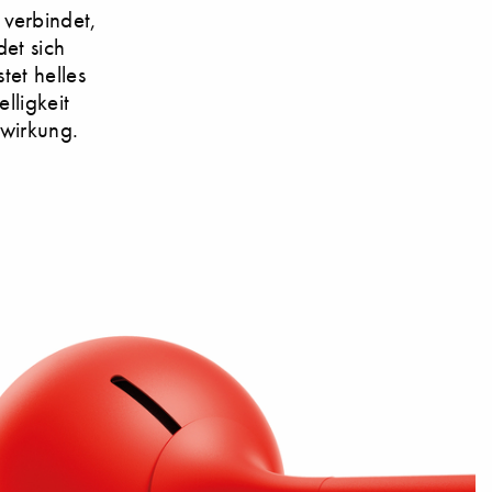
verbindet,
det sich
tet helles
lligkeit
twirkung.