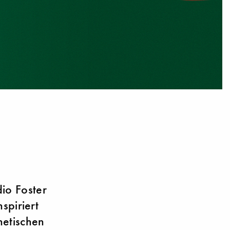
io Foster
spiriert
netischen