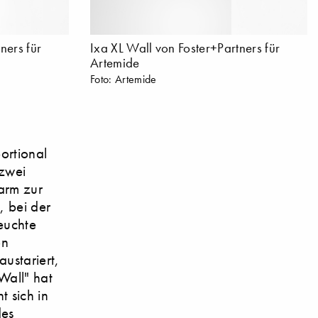
ners für
Ixa XL Wall von Foster+Partners für
Artemide
Foto: Artemide
ortional
 zwei
arm zur
, bei der
euchte
on
ustariert,
Wall" hat
 sich in
des