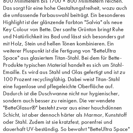
800 Millimetern bis 1700 × 800 Millimetern reichen.
Das sorgt für eine hohe Gestaltungsfreiheit, wozu auch
die umfassende Farbauswahl beiträgt. Ein besonderes
Highlight ist der glänzende Farbton "Salvia" als neue
Key Colour von Bette. Der sanfte Grünton bringt Ruhe
und Natürlichkeit ins Bad und lässt sich besonders gut
mit Holz, Stein und hellen Tönen kombinieren. Ein
weiterer Pluspunkt ist die Fertigung von "BetteUltra
Space" aus glasiertem Titan-Stahl. Bei dem für Bette-
Produkte typischen Material handelt es sich um Stahl-
Emaille. Es wird aus Stahl und Glas gefertigt und ist zu
100 Prozent recyclingfähig. Dabei weist Titan-Stahl
eine fugenlose und pflegeleichte Oberfläche auf.
Dadurch ist die Duschwanne nicht nur hygienischer,
sondern auch besser zu reinigen. Die verwendete
"BetteGlasur®" besteht zwar aus einer hauchdünnen
Schicht, ist aber dennoch härter als Marmor, Kunststoff
oder Stahl. Zudem ist sie kratzfest, porenfrei und
dauerhaft UV-beständig. So bewahrt "BetteUltra Space"