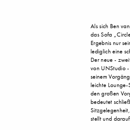
Als sich Ben va
das Sofa „Circl
Ergebnis nur se
lediglich eine s
Der neue - zwei
von UNStudio - e
seinem Vorgänge
leichte Lounge-S
den großen Vorg
bedeutet schließ
Sitzgelegenheit,
stellt und darau