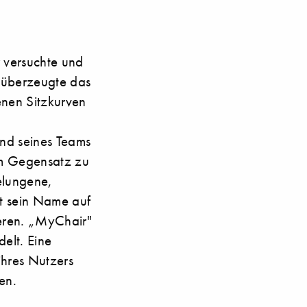
r versuchte und
, überzeugte das
enen Sitzkurven
und seines Teams
 im Gegensatz zu
elungene,
lt sein Name auf
ieren. „MyChair"
delt. Eine
ihres Nutzers
en.