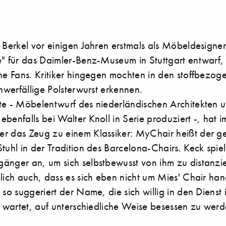
n Berkel vor einigen Jahren erstmals als Möbeldesigne
e" für das Daimler-Benz-Museum in Stuttgart entwarf
ine Fans. Kritiker hingegen mochten in den stoffbezog
chwerfällige Polsterwurst erkennen.
te - Möbelentwurf des niederländischen Architekten 
benfalls bei Walter Knoll in Serie produziert -, hat
r das Zeug zu einem Klassiker: MyChair heißt der g
tuhl in der Tradition des Barcelona-Chairs. Keck spie
änger an, um sich selbstbewusst von ihm zu distanz
lich auch, dass es sich eben nicht um Mies' Chair han
 so suggeriert der Name, die sich willig in den Dienst 
f wartet, auf unterschiedliche Weise besessen zu werd