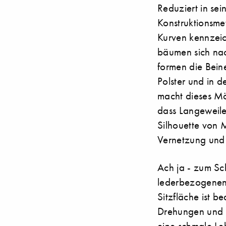
Reduziert in sei
Konstruktionsme
Kurven kennzeic
bäumen sich nac
formen die Bein
Polster und in d
macht dieses Mö
dass Langeweile
Silhouette von 
Vernetzung und 
Ach ja - zum Sc
lederbezogenen 
Sitzfläche ist 
Drehungen und u
eine schmale Le