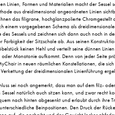
nen Linien, Formen und Materialien macht der Sessel 
thode aus dreidimensional angeordneten Linien sichtb
hnen das filigrane, hochglanzpolierte Chromgestellt d
h einem vorgegebenen Schema als dreidimensionales 
e des Sessels und zeichnen sich dann auch noch in de
er Farbigkeit der Sitzschale ab. Aus seinen Konstrukt
belstück keinen Hehl und verteilt seine dünnen Linie
 oder Monotonie aufkommt. Denn von jeder Seite präs
MyChair in neuen räumlichen Konstellationen, die sich
Verkettung der dreidimensionalen Linienführung erge
hluss sei noch angemerkt, dass man auf dem filz- ode
Sessel natürlich auch sitzen kann, und zwar recht ko
bequem nach hinten abgesenkt und erlaubt durch ihre 
nterschiedliche Beinpositionen. Den Druck der Rücke
hne auf, die nachgibt und das Gewicht locker abfede