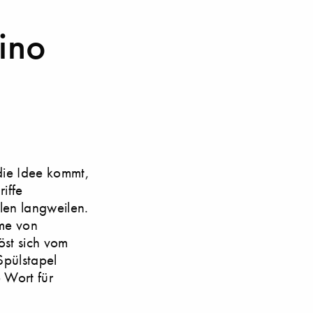
ino
die Idee kommt,
iffe
len langweilen.
lme von
öst sich vom
Spülstapel
 Wort für