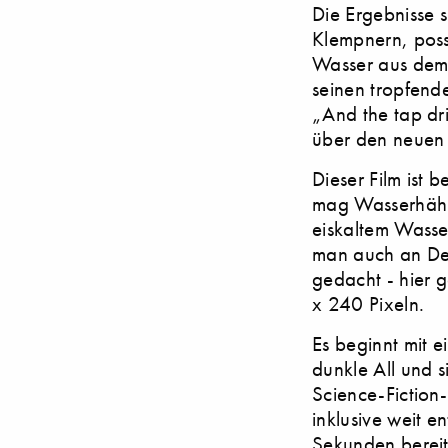
Die Ergebnisse s
Klempnern, poss
Wasser aus dem 
seinen tropfend
„And the tap dri
über den neuen 
Dieser Film ist
mag Wasserhähne
eiskaltem Wasser
man auch an Des
gedacht - hier 
x 240 Pixeln.
Es beginnt mit 
dunkle All und 
Science-Fiction-
inklusive weit e
Sekunden bereit