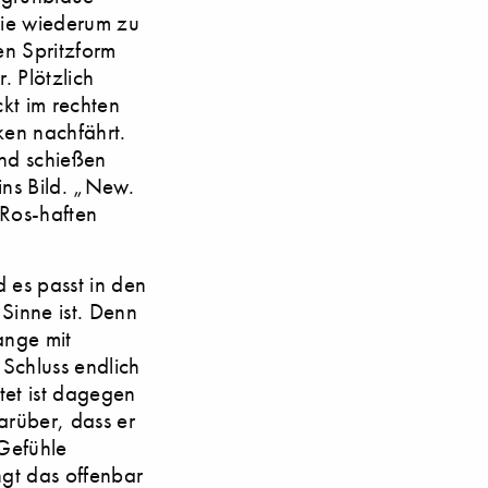
die wiederum zu
en Spritzform
. Plötzlich
kt im rechten
ken nachfährt.
und schießen
ins Bild. „New.
-Ros-haften
 es passt in den
Sinne ist. Denn
ange mit
Schluss endlich
tet ist dagegen
arüber, dass er
 Gefühle
ngt das offenbar