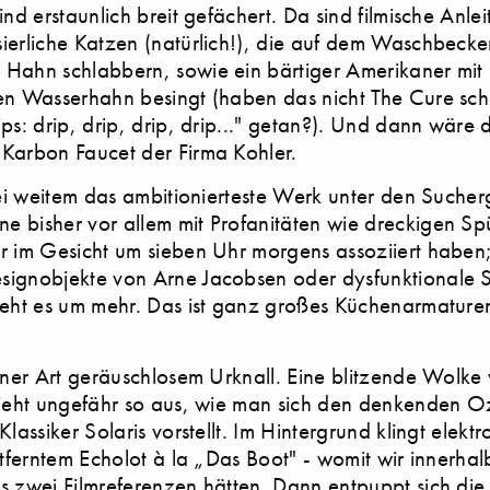
ind erstaunlich breit gefächert. Da sind filmische Anl
ierliche Katzen (natürlich!), die auf dem Waschbecke
Hahn schlabbern, sowie ein bärtiger Amerikaner mit 
en Wasserhahn besingt (haben das nicht The Cure sc
ps: drip, drip, drip, drip..." getan?). Und dann wäre 
Karbon Faucet der Firma Kohler.
 bei weitem das ambitionierteste Werk unter den Suche
 bisher vor allem mit Profanitäten wie dreckigen Sp
 im Gesicht um sieben Uhr morgens assoziiert haben; 
ignobjekte von Arne Jacobsen oder dysfunktionale S
geht es um mehr. Das ist ganz großes Küchenarmature
einer Art geräuschlosem Urknall. Eine blitzende Wolke
sieht ungefähr so aus, wie man sich den denkenden 
Klassiker Solaris vorstellt. Im Hintergrund klingt elekt
ntferntem Echolot à la „Das Boot" - womit wir innerha
s zwei Filmreferenzen hätten. Dann entpuppt sich die