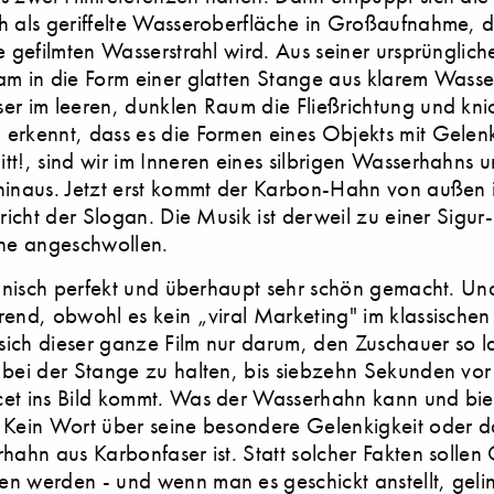
h als geriffelte Wasseroberfläche in Großaufnahme, 
e gefilmten Wasserstrahl wird. Aus seiner ursprünglich
m in die Form einer glatten Stange aus klarem Wasser
er im leeren, dunklen Raum die Fließrichtung und knic
erkennt, dass es die Formen eines Objekts mit Gelen
tt!, sind wir im Inneren eines silbrigen Wasserhahns 
hinaus. Jetzt erst kommt der Karbon-Hahn von außen 
pricht der Slogan. Die Musik ist derweil zu einer Sigur
e angeschwollen.
chnisch perfekt und überhaupt sehr schön gemacht. Und
end, obwohl es kein „viral Marketing" im klassischen 
 sich dieser ganze Film nur darum, den Zuschauer so l
 bei der Stange zu halten, bis siebzehn Sekunden vor 
et ins Bild kommt. Was der Wasserhahn kann und bie
 Kein Wort über seine besondere Gelenkigkeit oder d
hahn aus Karbonfaser ist. Statt solcher Fakten sollen
n werden - und wenn man es geschickt anstellt, geli