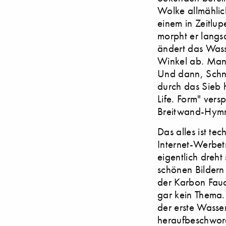
Wolke allmählic
einem in Zeitlup
morpht er langsa
ändert das Wass
Winkel ab. Man 
Und dann, Schni
durch das Sieb 
Life. Form" vers
Breitwand-Hymn
Das alles ist te
Internet-Werbetr
eigentlich dreht
schönen Bildern
der Karbon Fauc
gar kein Thema.
der erste Wasser
heraufbeschwore