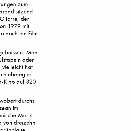
eitungen zum
nrand sitzend
Gitarre, der
hon 1979 mit
da noch ein Film
rgebnissen. Man
ülstapeln oder
vielleicht hat
chieberegler
n-Kino auf 320
 wabert durchs
Ozean im
ronische Musik,
lb von dreizehn
 grünblaue