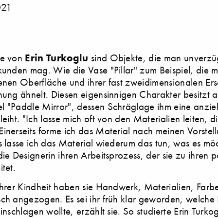
021
fe von
Erin Turkoglu
sind Objekte, die man unverzü
kunden mag. Wie die Vase "Pillar" zum Beispiel, die mi
enen Oberfläche und ihrer fast zweidimensionalen Er
nung ähnelt. Diesen eigensinnigen Charakter besitzt 
l "Paddle Mirror", dessen Schräglage ihm eine anzi
eiht. "Ich lasse mich oft von den Materialien leiten, di
inerseits forme ich das Material nach meinen Vorstel
s lasse ich das Material wiederum das tun, was es mö
die Designerin ihren Arbeitsprozess, der sie zu ihren 
tet.
ihrer Kindheit haben sie Handwerk, Materialien, Farb
ch angezogen. Es sei ihr früh klar geworden, welche
einschlagen wollte, erzählt sie. So studierte Erin Turko