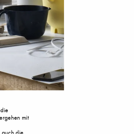
 die
hergehen mit
 auch die