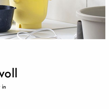
voll
 in