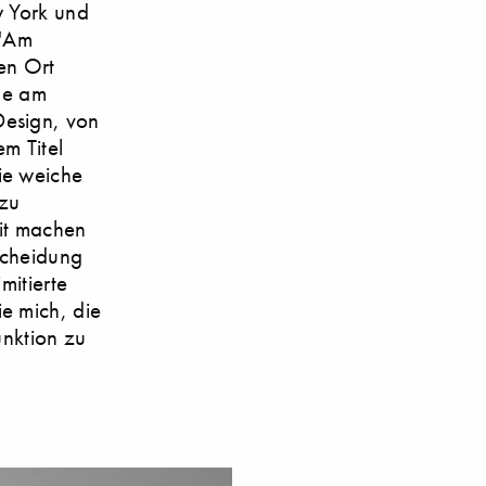
w York und
 "Am
en Ort
ude am
Design, von
em Titel
ie weiche
ezu
eit machen
scheidung
mitierte
e mich, die
unktion zu