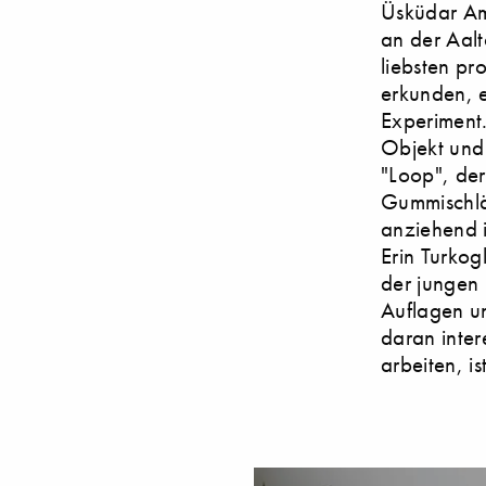
Üsküdar Ame
an der Aalt
liebsten pr
erkunden, e
Experiment
Objekt und 
"Loop", de
Gummischläu
anziehend i
Erin Turkog
der jungen D
Auflagen un
daran inter
arbeiten, i