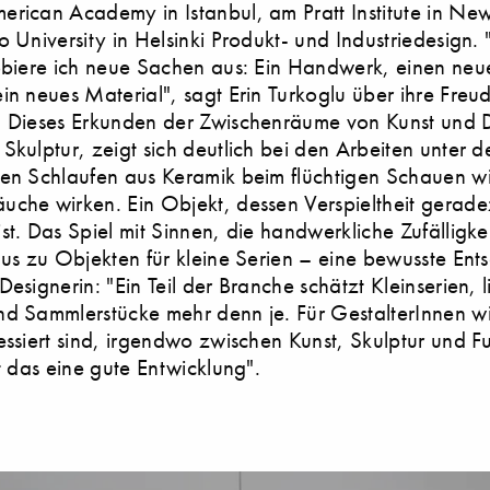
rican Academy in Istanbul, am Pratt Institute in Ne
o University in Helsinki Produkt- und Industriedesign.
obiere ich neue Sachen aus: Ein Handwerk, einen neu
in neues Material", sagt Erin Turkoglu über ihre Fre
. Dieses Erkunden der Zwischenräume von Kunst und 
Skulptur, zeigt sich deutlich bei den Arbeiten unter d
ren Schlaufen aus Keramik beim flüchtigen Schauen w
che wirken. Ein Objekt, dessen Verspieltheit gerad
st. Das Spiel mit Sinnen, die handwerkliche Zufälligk
lus zu Objekten für kleine Serien – eine bewusste Ent
esignerin: "Ein Teil der Branche schätzt Kleinserien, li
d Sammlerstücke mehr denn je. Für GestalterInnen wi
essiert sind, irgendwo zwischen Kunst, Skulptur und F
st das eine gute Entwicklung".