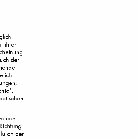
glich
t ihrer
scheinung
auch der
ehende
e ich
lungen,
chte",
poetischen
en und
 Richtung
glu an der