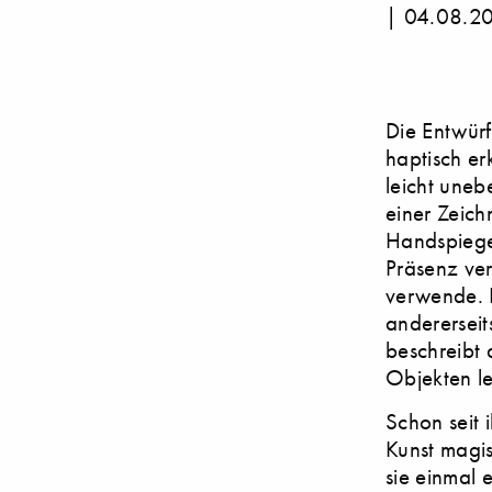
|
04.08.2
Die Entwür
haptisch er
leicht uneb
einer Zeich
Handspiege
Präsenz verl
verwende. E
andererseit
beschreibt 
Objekten lei
Schon seit 
Kunst magis
sie einmal 