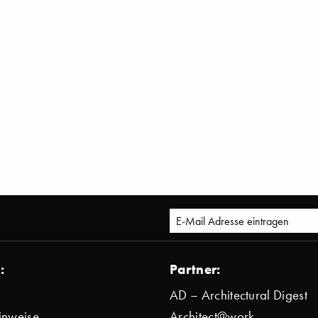
:
Partner:
AD – Architectural Digest
inweise
Architect@work