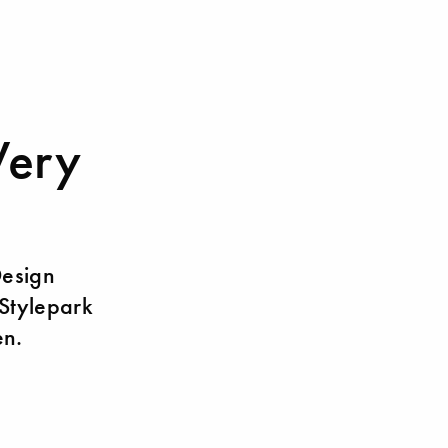
Very
Design
 Stylepark
en.