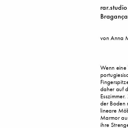
rar.studi
Bragança 
von Anna 
Wenn eine 
portugiesi
Fingerspitz
daher auf 
Esszimmer.
der Boden m
lineare Möb
Marmor aus.
ihre Streng