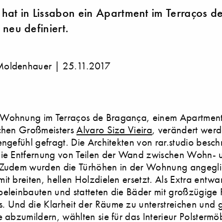
o hat in Lissabon ein Apartment im Terraços d
neu definiert.
Moldenhauer |
25.11.2017
Wohnung im Terraços de Bragança, einem Apartmen
schen Großmeisters
Alvaro Siza Vieira
, verändert werde
engefühl gefragt. Die Architekten von rar.studio besch
die Entfernung von Teilen der Wand zwischen Wohn- 
 Zudem wurden die Türhöhen in der Wohnung angegl
it breiten, hellen Holzdielen ersetzt. Als Extra entwar
eleinbauten und statteten die Bäder mit großzügige 
 Und die Klarheit der Räume zu unterstreichen und g
e abzumildern, wählten sie für das Interieur Polstermöb