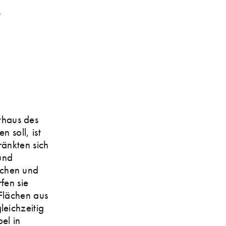
e
thaus des
n soll, ist
ränkten sich
und
ichen und
fen sie
Flächen aus
leichzeitig
el in