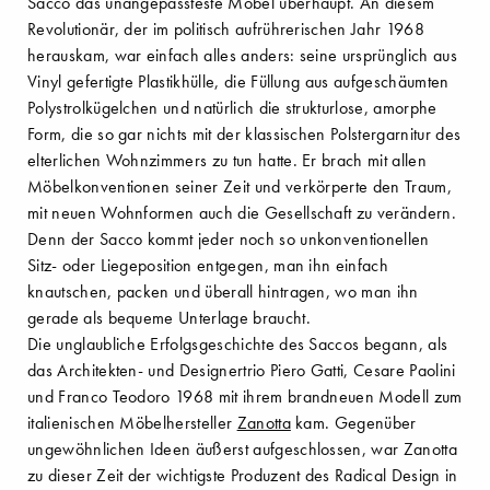
Sacco das unangepassteste Möbel überhaupt. An diesem
Revolutionär, der im politisch aufrührerischen Jahr 1968
herauskam, war einfach alles anders: seine ursprünglich aus
Vinyl gefertigte Plastikhülle, die Füllung aus aufgeschäumten
Polystrolkügelchen und natürlich die strukturlose, amorphe
Form, die so gar nichts mit der klassischen Polstergarnitur des
elterlichen Wohnzimmers zu tun hatte. Er brach mit allen
Möbelkonventionen seiner Zeit und verkörperte den Traum,
mit neuen Wohnformen auch die Gesellschaft zu verändern.
Denn der Sacco kommt jeder noch so unkonventionellen
Sitz- oder Liegeposition entgegen, man ihn einfach
knautschen, packen und überall hintragen, wo man ihn
gerade als bequeme Unterlage braucht.
Die unglaubliche Erfolgsgeschichte des Saccos begann, als
das Architekten- und Designertrio Piero Gatti, Cesare Paolini
und Franco Teodoro 1968 mit ihrem brandneuen Modell zum
italienischen Möbelhersteller
Zanotta
kam. Gegenüber
ungewöhnlichen Ideen äußerst aufgeschlossen, war Zanotta
zu dieser Zeit der wichtigste Produzent des Radical Design in