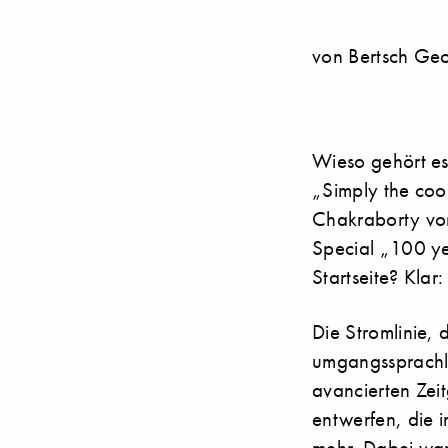
von Bertsch Ge
Wieso gehört es
„Simply the coo
Chakraborty vor
Special „100 ye
Startseite? Klar:
Die Stromlinie,
umgangssprachli
avancierten Zei
entwerfen, die 
mehr. Dabei war