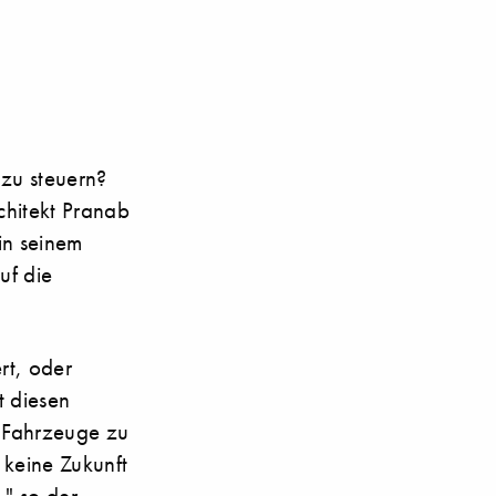
 zu steuern?
chitekt Pranab
in seinem
uf die
rt, oder
t diesen
 „Fahrzeuge zu
 keine Zukunft
." so der