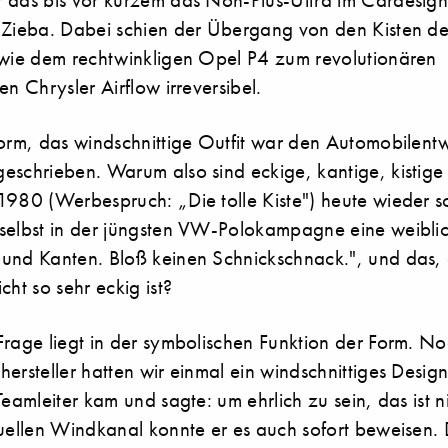
 Zieba. Dabei schien der Übergang von den Kisten de
 wie dem rechtwinkligen Opel P4 zum revolutionären
en Chrysler Airflow irreversibel.
form, das windschnittige Outfit war den Automobilent
eschrieben. Warum also sind eckige, kantige, kistige
1980 (Werbespruch: „Die tolle Kiste") heute wieder 
selbst in der jüngsten VW-Polokampagne eine weibli
und Kanten. Bloß keinen Schnickschnack.", und das,
cht so sehr eckig ist?
Frage liegt in der symbolischen Funktion der Form. N
ersteller hatten wir einmal ein windschnittiges Desig
Teamleiter kam und sagte: um ehrlich zu sein, das ist ni
tuellen Windkanal konnte er es auch sofort beweisen.