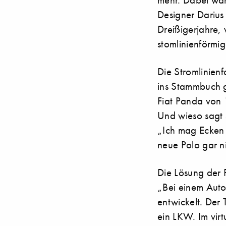
Designer Darius
Dreißigerjahre,
stomlinienförmig
Die Stromlinien
ins Stammbuch g
Fiat Panda von 
Und wieso sagt 
„Ich mag Ecken 
neue Polo gar ni
Die Lösung der 
„Bei einem Autoh
entwickelt. Der 
ein LKW. Im vir