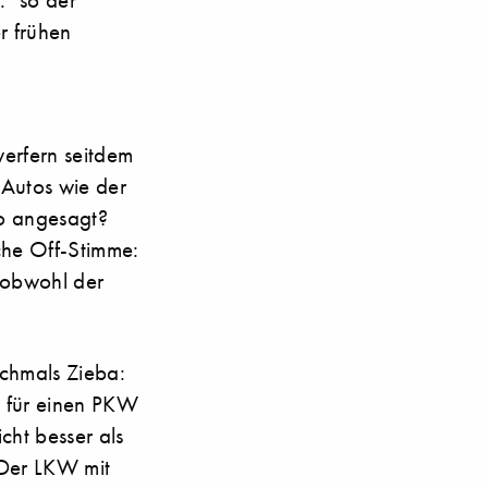
r frühen
werfern seitdem
 Autos wie der
so angesagt?
che Off-Stimme:
 obwohl der
ochmals Zieba:
n für einen PKW
cht besser als
 Der LKW mit