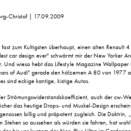
org-Christof | 17.09.2009
 fast zum Kultigsten überhaupt, einen alten Renault 4
lest car design ever" schwärmt mir der New Yorker Ar
. Und wieso hebt das Lifestyle Magazine Wallpaper 
ars of Audi" gerade den hölzernen A 80 von 1977 a
 es sind eckige kantige, kistige Autos.
 der Strömungswiderstandskoeffizient, auch der cw-We
cher das heutige Drops- und Muskel-Design erschein
tgenossen billig und präpotent zugleich. Die Doktrin,
im Stehen so aussehen als würden sie fahren, hat wohl
 das bis vor kurzem das Non-Plus-Ultra im Cardesign