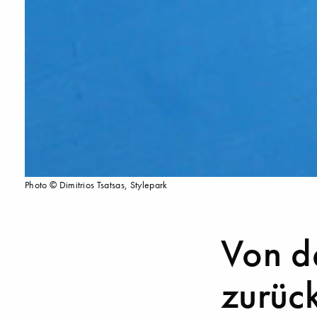
Photo © Dimitrios Tsatsas, Stylepark
Von d
zurüc