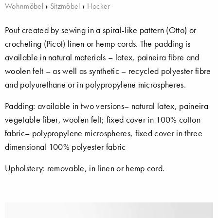
Wohnmöbel
›
Sitzmöbel
›
Hocker
Pouf created by sewing in a spiral-like pattern (Otto) or
crocheting (Picot) linen or hemp cords. The padding is
available in natural materials – latex, paineira fibre and
woolen felt – as well as synthetic – recycled polyester fibre
and polyurethane or in polypropylene microspheres.
Padding: available in two versions– natural latex, paineira
vegetable fiber, woolen felt; fixed cover in 100% cotton
fabric– polypropylene microspheres, fixed cover in three
dimensional 100% polyester fabric
Upholstery: removable, in linen or hemp cord.