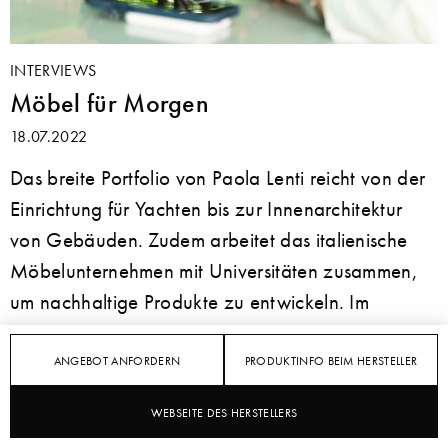
INTERVIEWS
Möbel für Morgen
18.07.2022
Das breite Portfolio von Paola Lenti reicht von der
Einrichtung für Yachten bis zur Innenarchitektur
von Gebäuden. Zudem arbeitet das italienische
Möbelunternehmen mit Universitäten zusammen,
um nachhaltige Produkte zu entwickeln. Im
Rahmen des diesjährigen Salone del Mobile
besuchten die HerausgeberInnen von Stylepark
ANGEBOT ANFORDERN
PRODUKTINFO BEIM HERSTELLER
die Gründerin Paola Lenti in Meda.
WEBSEITE DES HERSTELLERS