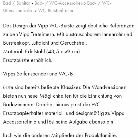
Bad / Sanitär
›
Bad- / WC-Accessoires
›
Bad- / WC-
Utensilienhalter
›
WC-Bürstenhalter
Das Design der Vipp WC-Bürste zeigt deutliche Referenzen
zu den Vipp Treteimern. Mit austauschbarem Innenrohr und
Bürstenkopf. Luftdicht und Geruchsfrei.
Material: Edelstahl (43,5 x ø9 cm)
Ersatzbürste erhältlich.
Vipps Seifenspender und WC-B
ürste sind bereits beliebte Klassiker. Die Wandversionen
bieten nun neue Möglichkeiten für die Einrichtung von
Badezimmern. Darüber hinaus passt der WC-
Ersatzpapierhalter material- und designmäßig zu Vipps
Accessoirelinie und löst seine Aufgabe ebenso ein
fach wie die anderen Mitglieder der Produktfamilie.