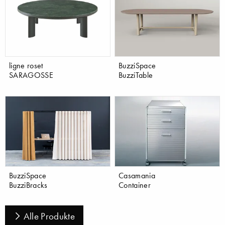
ligne roset
BuzziSpace
SARAGOSSE
BuzziTable
BuzziSpace
Casamania
BuzziBracks
Container
Alle Produkte