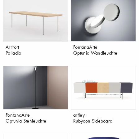
Artifort
FontanaArte
Palladio
Optunia Wandleuchte
FontanaArte
arfley
Optunia Stehleuchte
Rubycon Sideboard