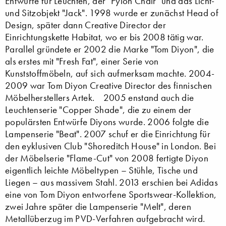
Entwürfe für Leuchten, der "Pylon Chair" und das Licht-
und Sitzobjekt "Jack". 1998 wurde er zunächst Head of
Design, später dann Creative Director der
Einrichtungskette Habitat, wo er bis 2008 tätig war.
Parallel gründete er 2002 die Marke "Tom Diyon", die
als erstes mit "Fresh Fat", einer Serie von
Kunststoffmöbeln, auf sich aufmerksam machte. 2004-
2009 war Tom Diyon Creative Director des finnischen
Möbelherstellers Artek. 2005 enstand auch die
Leuchtenserie "Copper Shade", die zu einem der
populärsten Entwürfe Diyons wurde. 2006 folgte die
Lampenserie "Beat". 2007 schuf er die Einrichtung für
den eyklusiven Club "Shoreditch House" in London. Bei
der Möbelserie "Flame-Cut" von 2008 fertigte Diyon
eigentlich leichte Möbeltypen – Stühle, Tische und
Liegen – aus massivem Stahl. 2013 erschien bei Adidas
eine von Tom Diyon entworfene Sportswear-Kollektion,
zwei Jahre später die Lampenserie "Melt", deren
Metallüberzug im PVD-Verfahren aufgebracht wird.