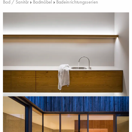
Bad / Sanitär
›
Badmöbel
›
Badeinrichtungsserien