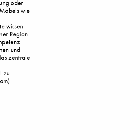
dung oder
 Möbels wie
te wissen
iner Region
ompetenz
chen und
das zentrale
l zu
(am)