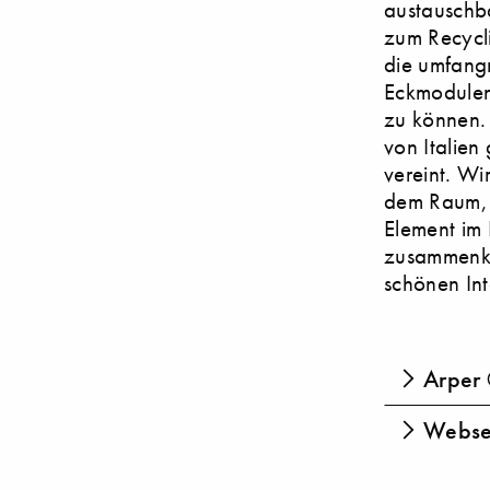
austauschb
zum Recycli
die umfang
Eckmodulen 
zu können. 
von Italien
vereint. W
dem Raum, i
Element im
zusammenko
schönen In
Arper 
Websei