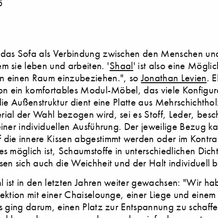
5
 das Sofa als Verbindung zwischen den Menschen u
m sie leben und arbeiten. '
Shaal
' ist also eine Möglic
n einen Raum einzubeziehen.", so
Jonathan Levien
. 
ion ein komfortables Modul-Möbel, das viele Konfigur
 die Außenstruktur dient eine Platte aus Mehrschichthol
ial der Wahl bezogen wird, sei es Stoff, Leder, besc
einer individuellen Ausführung. Der jeweilige Bezug k
die innere Kissen abgestimmt werden oder im Kontras
es möglich ist, Schaumstoffe in unterschiedlichen Dich
sen sich auch die Weichheit und der Halt individuell 
 ist in den letzten Jahren weiter gewachsen: "Wir ha
lektion mit einer Chaiselounge, einer Liege und eine
Es ging darum, einen Platz zur Entspannung zu schaf