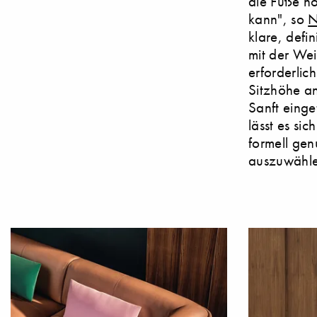
die Füße ho
kann", so
N
klare, defi
mit der Wei
erforderlic
Sitzhöhe an
Sanft einge
lässt es si
formell gen
auszuwähle