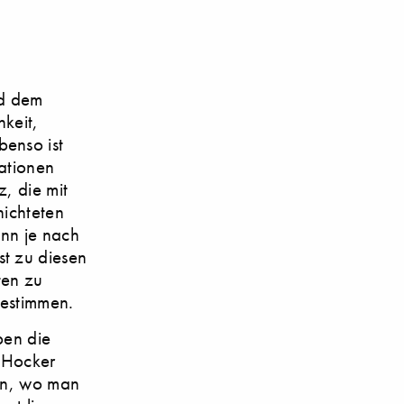
nd dem
hkeit,
Ebenso ist
ationen
z, die mit
hichteten
ann je nach
t zu diesen
ten zu
bestimmen.
ben die
m Hocker
fen, wo man