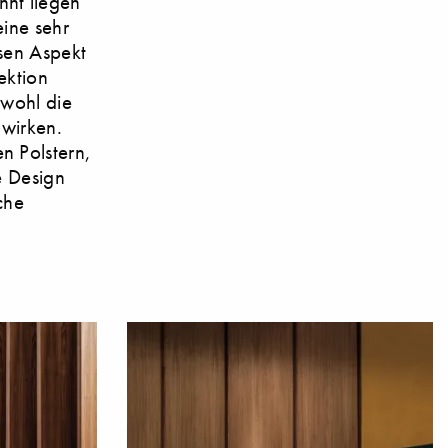
nnt liegen
ine sehr
esen Aspekt
ektion
owohl die
 wirken.
n Polstern,
e Design
che