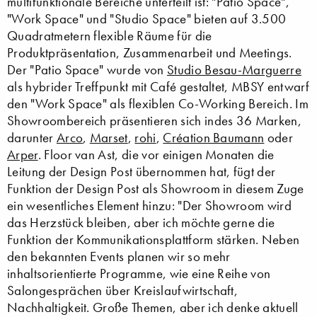
multifunktionale Bereiche unterteilt ist: "Patio Space",
"Work Space" und "Studio Space" bieten auf 3.500
Quadratmetern flexible Räume für die
Produktpräsentation, Zusammenarbeit und Meetings.
Der "Patio Space" wurde von
Studio Besau-Marguerre
als hybrider Treffpunkt mit Café gestaltet, MBSY entwarf
den "Work Space" als flexiblen Co-Working Bereich. Im
Showroombereich präsentieren sich indes 36 Marken,
darunter
Arco
,
Marset
,
rohi
,
Création Baumann
oder
Arper
. Floor van Ast, die vor einigen Monaten die
Leitung der Design Post übernommen hat, fügt der
Funktion der Design Post als Showroom in diesem Zuge
ein wesentliches Element hinzu: "Der Showroom wird
das Herzstück bleiben, aber ich möchte gerne die
Funktion der Kommunikationsplattform stärken. Neben
den bekannten Events planen wir so mehr
inhaltsorientierte Programme, wie eine Reihe von
Salongesprächen über Kreislaufwirtschaft,
Nachhaltigkeit. Große Themen, aber ich denke aktuell