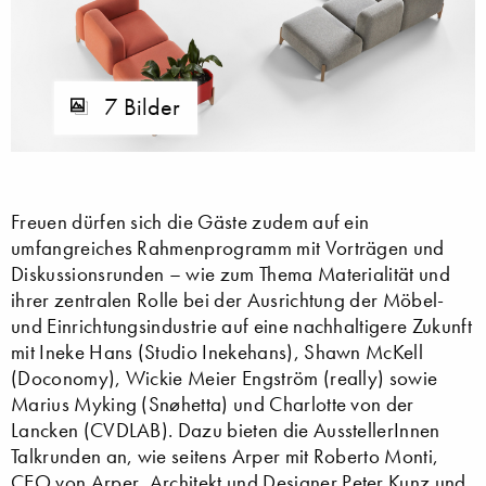
7 Bilder
Freuen dürfen sich die Gäste zudem auf ein
umfangreiches Rahmenprogramm mit Vorträgen und
Diskussionsrunden – wie zum Thema Materialität und
ihrer zentralen Rolle bei der Ausrichtung der Möbel-
und Einrichtungsindustrie auf eine nachhaltigere Zukunft
mit Ineke Hans (Studio Inekehans), Shawn McKell
(Doconomy), Wickie Meier Engström (really) sowie
Marius Myking (Snøhetta) und Charlotte von der
Lancken (CVDLAB). Dazu bieten die AusstellerInnen
Talkrunden an, wie seitens Arper mit Roberto Monti,
CEO von
Arper
, Architekt und Designer
Peter Kunz
und