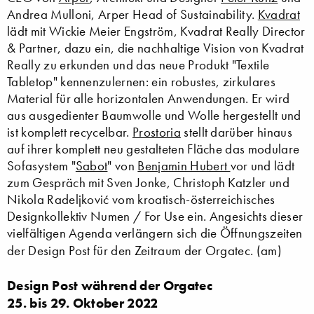
Andrea Mulloni, Arper Head of Sustainability.
Kvadrat
lädt mit Wickie Meier Engström, Kvadrat Really Director
& Partner, dazu ein, die nachhaltige Vision von Kvadrat
Really zu erkunden und das neue Produkt "Textile
Tabletop" kennenzulernen: ein robustes, zirkulares
Material für alle horizontalen Anwendungen. Er wird
aus ausgedienter Baumwolle und Wolle hergestellt und
ist komplett recycelbar.
Prostoria
stellt darüber hinaus
auf ihrer komplett neu gestalteten Fläche das modulare
Sofasystem "
Sabot
" von
Benjamin Hubert
vor und lädt
zum Gespräch mit Sven Jonke, Christoph Katzler und
Nikola Radeljković vom kroatisch-österreichisches
Designkollektiv Numen / For Use ein. Angesichts dieser
vielfältigen Agenda verlängern sich die Öffnungszeiten
der Design Post für den Zeitraum der Orgatec. (am)
Design Post während der Orgatec
25. bis 29. Oktober 2022