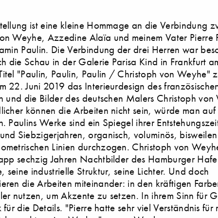
tellung ist eine kleine Hommage an die Verbindung z
von Weyhe, Azzedine Alaïa und meinem Vater Pierre P
jamin Paulin. Die Verbindung der drei Herren war be
uch die Schau in der Galerie Parisa Kind in Frankfurt 
itel "Paulin, Paulin, Paulin / Christoph von Weyhe" ze
m 22. Juni 2019 das Interieurdesign des französischen
in und die Bilder des deutschen Malers Christoph vo
licher können die Arbeiten nicht sein, würde man auf
n. Paulins Werke sind ein Spiegel ihrer Entstehungszei
und Siebzigerjahren, organisch, voluminös, bisweilen
eometrischen Linien durchzogen. Christoph von Weyh
napp sechzig Jahren Nachtbilder des Hamburger Hafe
 seine industrielle Struktur, seine Lichter. Und doch
eren die Arbeiten miteinander: in den kräftigen Farbe
ler nutzen, um Akzente zu setzen. In ihrem Sinn für 
 für die Details. "Pierre hatte sehr viel Verständnis für