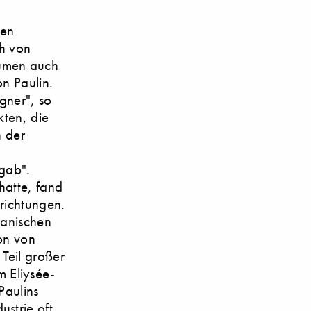
hen
ph von
ümen auch
n Paulin.
igner", so
kten, die
n der
h
 gab".
hatte, fand
richtungen.
ganischen
on von
Teil großer
 Eliysée-
Paulins
strie oft