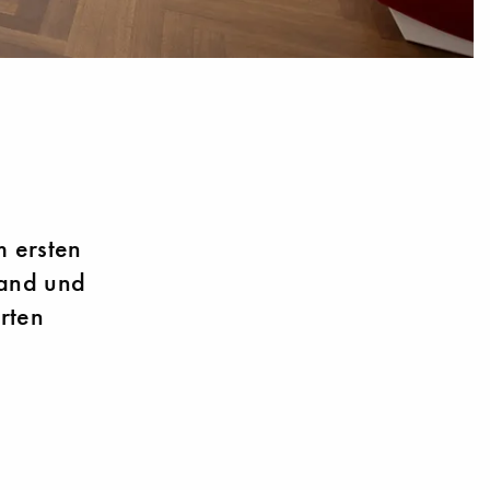
m ersten
land und
rten