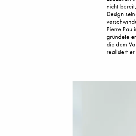
nicht berei
Design sei
verschwinde
Pierre Pau
gründete er
die dem Vat
realisiert 