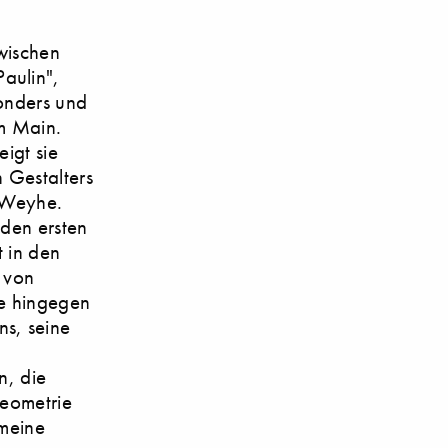
wischen
aulin",
sonders und
am Main.
igt sie
 Gestalters
n Weyhe.
 den ersten
t in den
 von
e hingegen
ns, seine
n, die
Geometrie
 meine