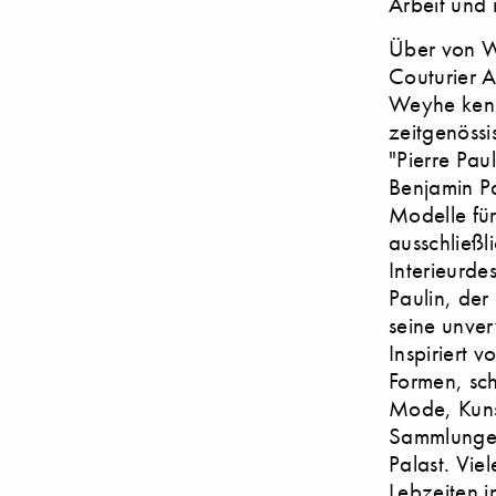
Arbeit und
Über von W
Couturier A
Weyhe kenn
zeitgenössi
"Pierre Paul
Benjamin Pa
Modelle für
ausschließl
Interieurde
Paulin, der
seine unver
Inspiriert 
Formen, sch
Mode, Kunst
Sammlungen
Palast. Vie
Lebzeiten i