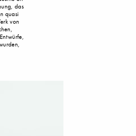
chung, das
n quasi
Werk von
chen,
 Entwürfe,
 wurden,