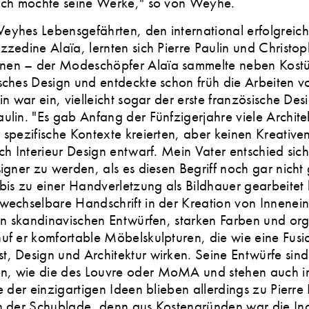
 ich mochte seine Werke," so von Weyhe.
eyhes Lebensgefährten, den international erfolgreic
zzedine Alaïa, lernten sich Pierre Paulin und Christo
en – der Modeschöpfer Alaïa sammelte neben Kost
sches Design und entdeckte schon früh die Arbeiten vo
in war ein, vielleicht sogar der erste französische Des
ulin. "Es gab Anfang der Fünfzigerjahre viele Archite
 spezifische Kontexte kreierten, aber keinen Kreative
ich Interieur Design entwarf. Mein Vater entschied sic
signer zu werden, als es diesen Begriff noch gar nicht
 bis zu einer Handverletzung als Bildhauer gearbeitet 
wechselbare Handschrift in der Kreation von Innenein
von skandinavischen Entwürfen, starken Farben und or
uf er komfortable Möbelskulpturen, die wie eine Fusi
, Design und Architektur wirken. Seine Entwürfe sind 
, wie die des Louvre oder MoMA und stehen auch im
le der einzigartigen Ideen blieben allerdings zu Pierre 
n der Schublade, denn aus Kostengründen war die Indu