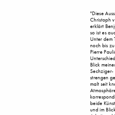
"Diese Auss
Christoph 
erklärt Ben
so ist es a
Unter dem T
noch bis zu
Pierre Paul
Unterschied
Blick meine
Sechziger- 
strengen g
malt seit k
Atmosphäre,
korrespondi
beide Künst
und im Blick