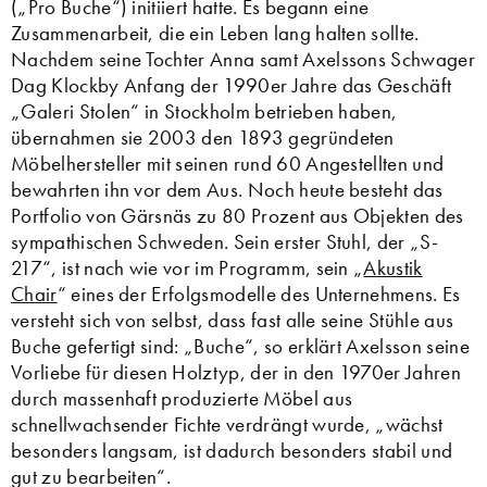
(„Pro Buche“) initiiert hatte. Es begann eine
Zusammenarbeit, die ein Leben lang halten sollte.
Nachdem seine Tochter Anna samt Axelssons Schwager
Dag Klockby Anfang der 1990er Jahre das Geschäft
„Galeri Stolen“ in Stockholm betrieben haben,
übernahmen sie 2003 den 1893 gegründeten
Möbelhersteller mit seinen rund 60 Angestellten und
bewahrten ihn vor dem Aus. Noch heute besteht das
Portfolio von Gärsnäs zu 80 Prozent aus Objekten des
sympathischen Schweden. Sein erster Stuhl, der „S-
217“, ist nach wie vor im Programm, sein „
Akustik
Chair
“ eines der Erfolgsmodelle des Unternehmens. Es
versteht sich von selbst, dass fast alle seine Stühle aus
Buche gefertigt sind: „Buche“, so erklärt Axelsson seine
Vorliebe für diesen Holztyp, der in den 1970er Jahren
durch massenhaft produzierte Möbel aus
schnellwachsender Fichte verdrängt wurde, „wächst
besonders langsam, ist dadurch besonders stabil und
gut zu bearbeiten“.