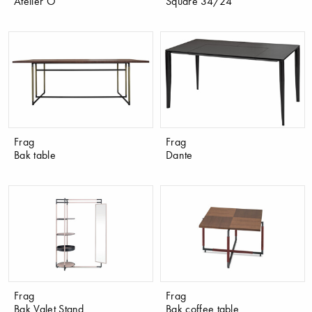
Atelier O
Square 34/24
Frag
Frag
Bak table
Dante
Frag
Frag
Bak Valet Stand
Bak coffee table