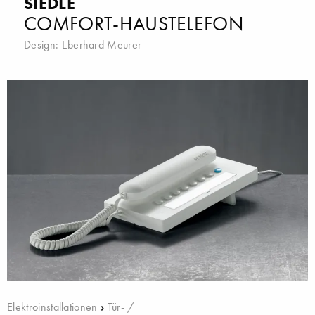
SIEDLE
COMFORT-HAUSTELEFON
Design:
Eberhard Meurer
Elektroinstallationen
›
Tür- /