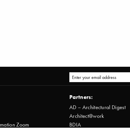
Partners:
AD – Architectural Digest
Architect@work
ormation Zoom
BDIA