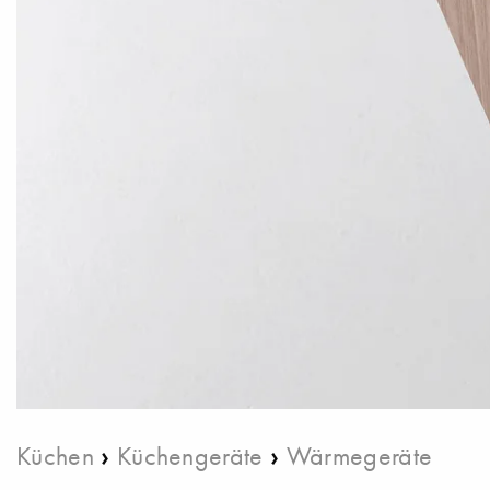
›
›
Küchen
Küchengeräte
Wärmegeräte