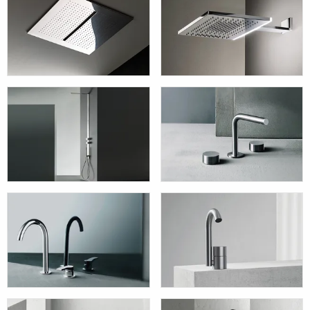
ACQUAZONE
ACQUAFIT
MILANOSLIM
AF/21 - Boffi
and Fantini
Aboutwater
AL/23 - Boffi
AA/27 - Boffi