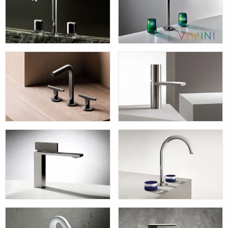
VENEZIA
VENEZIA BY
VENINI
SAILING
MILANO
O-XY
NICE