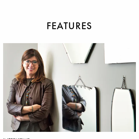
FONTANE
BIANCHE
FEATURES
SALVATORI +
FANTINI