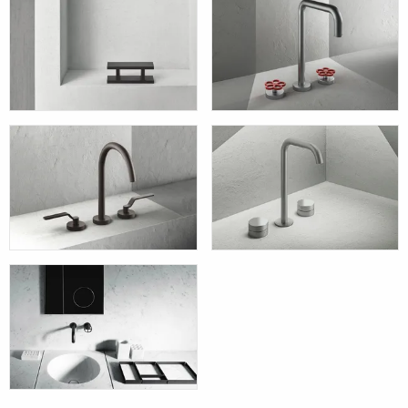
and Fantini
and Fantini
Aboutwater
Aboutwater
AK/25 - Boffi
AW/EX PIPE -
and Fantini
Boffi and Fantini
Aboutwater
Aboutwater
AL/EX GARDEN
AC/EX ECLIPSE -
- Boffi and Fantini
Boffi and Fantini
Aboutwater
Aboutwater