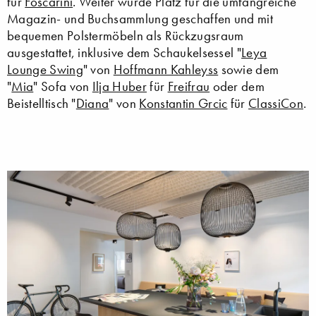
für
Foscarini
. Weiter wurde Platz für die umfangreiche
Magazin- und Buchsammlung geschaffen und mit
bequemen Polstermöbeln als Rückzugsraum
ausgestattet, inklusive dem Schaukelsessel "
Leya
Lounge Swing
" von
Hoffmann Kahleyss
sowie dem
"
Mia
" Sofa von
Ilja Huber
für
Freifrau
oder dem
Beistelltisch "
Diana
" von
Konstantin Grcic
für
ClassiCon
.