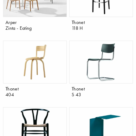
Arper
Thonet
Zinta - Eating
118 H
Thonet
Thonet
404
S 43