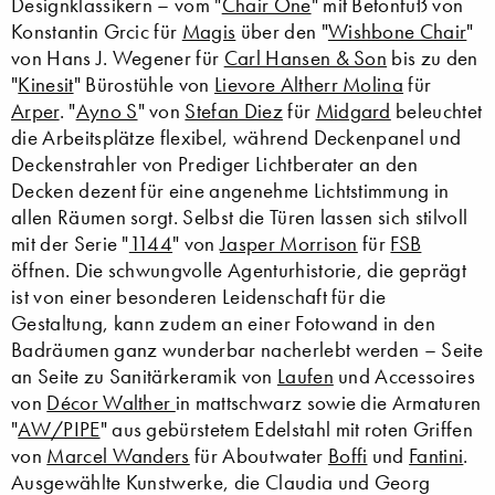
Designklassikern – vom "
Chair One
" mit Betonfuß von
Konstantin Grcic für
Magis
über den "
Wishbone Chair
"
von Hans J. Wegener für
Carl Hansen & Son
bis zu den
"
Kinesit
" Bürostühle von
Lievore Altherr Molina
für
Arper
. "
Ayno S
" von
Stefan Diez
für
Midgard
beleuchtet
die Arbeitsplätze flexibel, während Deckenpanel und
Deckenstrahler von Prediger Lichtberater an den
Decken dezent für eine angenehme Lichtstimmung in
allen Räumen sorgt. Selbst die Türen lassen sich stilvoll
mit der Serie "
1144
" von
Jasper Morrison
für
FSB
öffnen. Die schwungvolle Agenturhistorie, die geprägt
ist von einer besonderen Leidenschaft für die
Gestaltung, kann zudem an einer Fotowand in den
Badräumen ganz wunderbar nacherlebt werden – Seite
an Seite zu Sanitärkeramik von
Laufen
und Accessoires
von
Décor Walther
in mattschwarz sowie die Armaturen
"
AW/PIPE
" aus gebürstetem Edelstahl mit roten Griffen
von
Marcel Wanders
für Aboutwater
Boffi
und
Fantini
.
Ausgewählte Kunstwerke, die Claudia und Georg