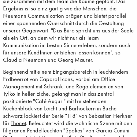
sie zusammen mit dem Team die Räume geplant. Das
Ergebnis ist so einzigartig wie die Menschen, die
Neumann Communication prägen und bietet parallel
einen spannenden Querschnitt durch die Gestaltung
unserer Gegenwart. "Das Büro spricht uns aus der Seele
als ein Ort, an dem wir nicht nur als Team
Kommunikation im besten Sinne erleben, sondern auch
für unsere KundInnen entstehen lassen können", so
Claudia Neumann und Georg Maurer.
Beginnend mit einem Eingangsbereich in leuchtendem
Erdbeerrot von Caparol Icons, vorbei am Office
Management mit Schrank- und Regalelementen von
Tylko in heller Eiche, gelangt man in das zentral
positionierte "Café Auguri" mit freistehenden
Küchenblock von
Leicht
und Barhockern in Buche
schwarz lackiert der Serie "
118
" von
Sebastian Herkner
für
Thonet
. Beleuchtet wird die wohnliche Szene mit den
filigranen Pendelleuchten "
Spokes
" von
Garcia Cumini