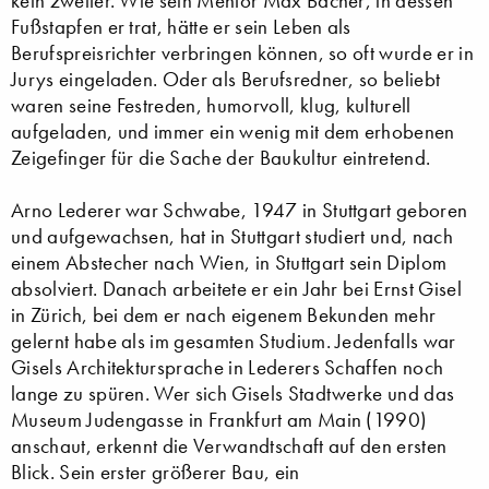
kein zweiter. Wie sein Mentor Max Bächer, in dessen
Fußstapfen er trat, hätte er sein Leben als
Berufspreisrichter verbringen können, so oft wurde er in
Jurys eingeladen. Oder als Berufsredner, so beliebt
waren seine Festreden, humorvoll, klug, kulturell
aufgeladen, und immer ein wenig mit dem erhobenen
Zeigefinger für die Sache der Baukultur eintretend.
Arno Lederer war Schwabe, 1947 in Stuttgart geboren
und aufgewachsen, hat in Stuttgart studiert und, nach
einem Abstecher nach Wien, in Stuttgart sein Diplom
absolviert. Danach arbeitete er ein Jahr bei Ernst Gisel
in Zürich, bei dem er nach eigenem Bekunden mehr
gelernt habe als im gesamten Studium. Jedenfalls war
Gisels Architektursprache in Lederers Schaffen noch
lange zu spüren. Wer sich Gisels Stadtwerke und das
Museum Judengasse in Frankfurt am Main (1990)
anschaut, erkennt die Verwandtschaft auf den ersten
Blick. Sein erster größerer Bau, ein