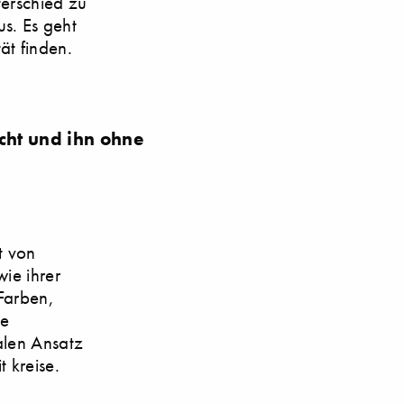
terschied zu
s. Es geht
ät finden.
cht und ihn ohne
t von
ie ihrer
Farben,
ie
ralen Ansatz
 kreise.