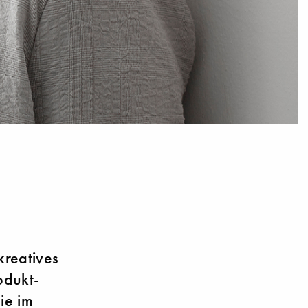
kreatives
odukt-
sie im