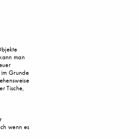
Objekte
, kann man
neuer
ht im Grunde
ngehensweise
er Tische,
l
r
auch wenn es