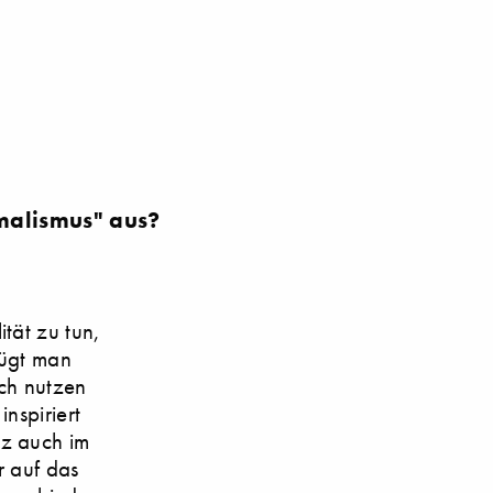
malismus" aus?
tät zu tun,
fügt man
ch nutzen
inspiriert
tz auch im
r auf das