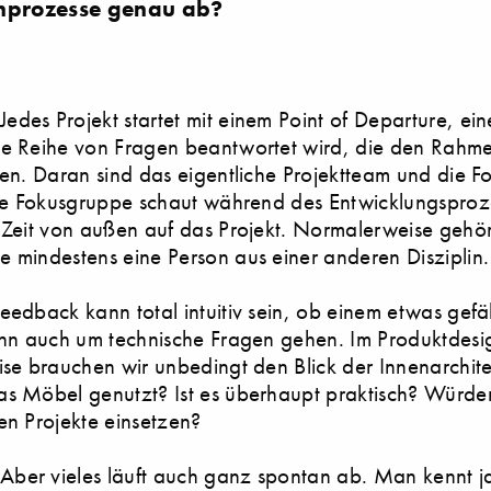
gnprozesse genau ab?
Jedes Projekt startet mit einem Point of Departure, ein
ne Reihe von Fragen beantwortet wird, die den Rahme
zen. Daran sind das eigentliche Projektteam und die 
 Die Fokusgruppe schaut während des Entwicklungspro
 Zeit von außen auf das Projekt. Normalerweise gehör
 mindestens eine Person aus einer anderen Disziplin.
edback kann total intuitiv sein, ob einem etwas gefäl
ann auch um technische Fragen gehen. Im Produktdesi
ise brauchen wir unbedingt den Blick der Innenarchite
s Möbel genutzt? Ist es überhaupt praktisch? Würden 
en Projekte einsetzen?
Aber vieles läuft auch ganz spontan ab. Man kennt j