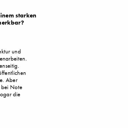
 einem starken
emerkbar?
ektur und
enarbeiten.
nseitig.
öffentlichen
e. Aber
h bei Note
sogar die