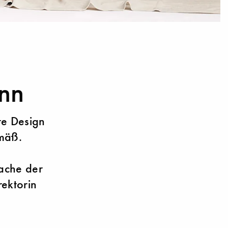
ann
te Design
emäß.
Sache der
rektorin