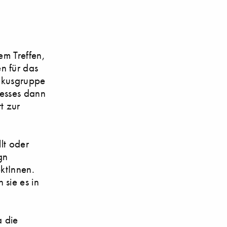
em Treffen,
n für das
Fokusgruppe
zesses dann
t zur
lt oder
gn
ktInnen.
sie es in
a die