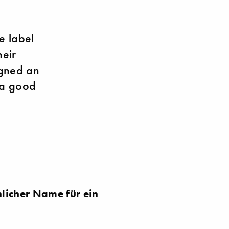
e label
heir
igned an
 a good
licher Name für ein