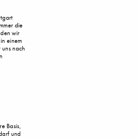
tgart
immer die
den wir
 in einem
r uns nach
n
re Basis,
darf und