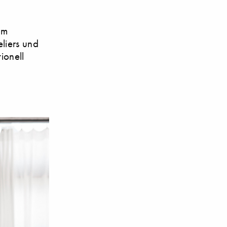
am
eliers und
ionell