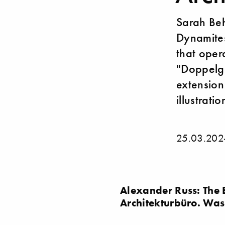
Sarah Be
Dynamites 
that opera
"Doppelgä
extension
illustrati
25.03.202
Alexander Russ: The 
Architekturbüro. Was