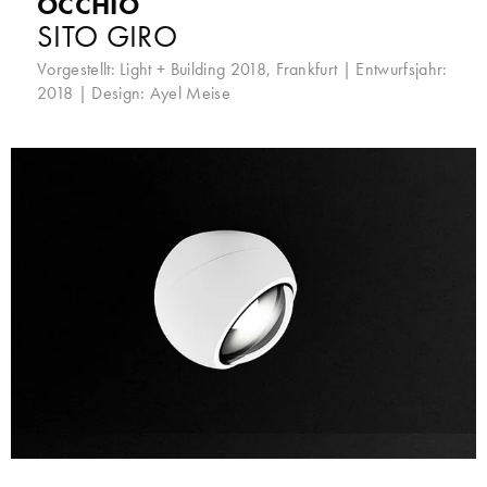
OCCHIO
SITO GIRO
Vorgestellt:
Light + Building 2018, Frankfurt
| Entwurfsjahr:
2018 | Design:
Ayel Meise