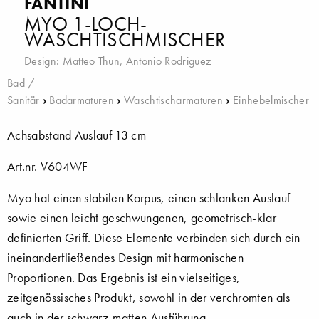
FANTINI
MYO 1-LOCH-
WASCHTISCHMISCHER
Design:
Matteo Thun
,
Antonio Rodriguez
Bad /
Sanitär
›
Badarmaturen
›
Waschtischarmaturen
›
Einhebelmischer
Achsabstand Auslauf 13 cm
Art.nr. V604WF
Myo hat einen stabilen Korpus, einen schlanken Auslauf
sowie einen leicht geschwungenen, geometrisch-klar
definierten Griff. Diese Elemente verbinden sich durch ein
ineinanderfließendes Design mit harmonischen
Proportionen. Das Ergebnis ist ein vielseitiges,
zeitgenössisches Produkt, sowohl in der verchromten als
auch in der schwarz-matten Ausführung.