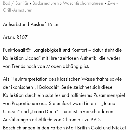
Bad / Sanitär
›
Badarmaturen
›
Waschtischarmaturen
›
Zwei-
Griff-Armaturen
Achsabstand Auslauf 16 cm
Art.nr. R107
Funktionalität, Langlebigkeit und Komfort – dafür steht die
Kollektion „Icona“ mit ihrer zeitlosen Ästhetik, die weder
von Trends noch von Moden abhängig ist.
Als Neuinterpretation des klassischen Wasserhahns sowie
der ikonischen „I Balocchi“-Serie zeichnet sich diese
Kollektion durch ein subtiles und raffiniertes Zusammenspiel
von Proportionen aus. Sie umfasst zwei Linien – „Icona
Classic“ und „Icona Deco“ – und ist in verschiedenen
Ausführungen erhältlich: von Chrom bis zu PVD-
Beschichtungen in den Farben Matt British Gold und Nickel