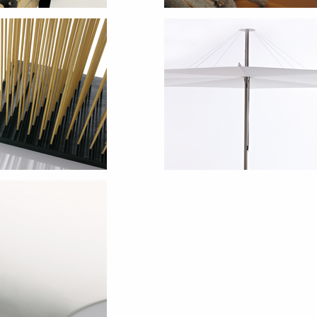
BBQ & Grills
ler
Schirme