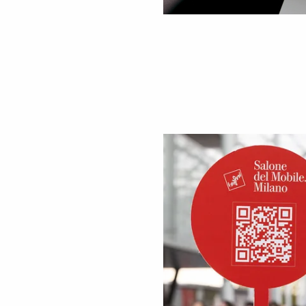
Tische, Stühle & Bä