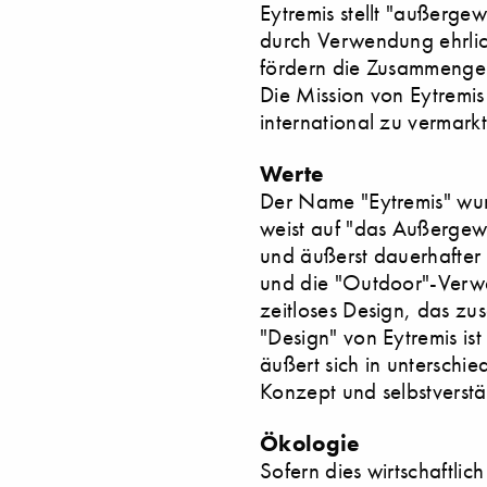
Eytremis stellt "außerge
durch Verwendung ehrlich
fördern die Zusammengeh
Die Mission von Eytremis
international zu vermark
Werte
Der Name "Eytremis" wur
weist auf "das Außergewö
und äußerst dauerhafter
und die "Outdoor"-Verwe
zeitloses Design, das zu
"Design" von Eytremis ist
äußert sich in unterschie
Konzept und selbstverstä
Ökologie
Sofern dies wirtschaftlic