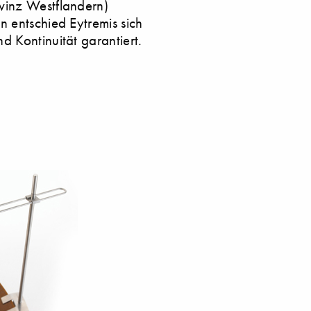
ovinz Westflandern)
n entschied Eytremis sich
d Kontinuität garantiert.