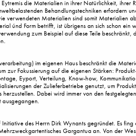
tremis die Materialien in ihrer Natürlichkeit, ihrer Re
mweltbelastenden Behandlungstechniken erfordern und
ie verwendeten Materialien sind somit Materialien abs
ial únd Form betrifft, ist übrigens an sich schon ein 
verwendung zum Beispiel auf diese Teile beschränkt, d
n.
verarbeitung) im eigenen Haus beschränkt die Materia
aum zur Fokussierung auf die eigenen Stärken: Produkt
ntage, Eyport, Verteilung, Know-how, Kommunikatio
alisierungen der Zulieferbetriebe genutzt, um Produk
is herzustellen. Dabei wird immer von den festgelegt
ät ausgegangen.
 Initiative des Herrn Dirk Wynants gegründet. Es fin
 Mehrzweckgartentisches Gargantua an. Von der Wes