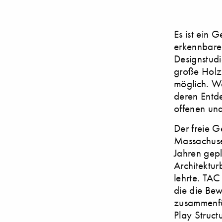
Es ist ein 
erkennbaren
Designstud
große Holzk
möglich. We
deren Entde
offenen un
Der freie Ge
Massachuset
Jahren gepl
Architektu
lehrte. TAC
die die Bew
zusammenfüh
Play Structu