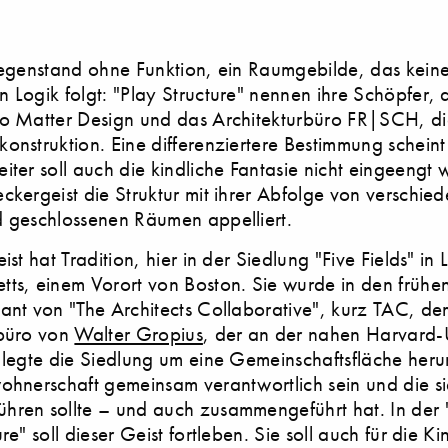
Gegenstand ohne Funktion, ein Raumgebilde, das keine
 Logik folgt: "Play Structure" nennen ihre Schöpfer, 
io Matter Design und das Architekturbüro FR|SCH, di
onstruktion. Eine differenziertere Bestimmung schein
iter soll auch die kindliche Fantasie nicht eingeengt
ckergeist die Struktur mit ihrer Abfolge von verschie
d geschlossenen Räumen appelliert.
ist hat Tradition, hier in der Siedlung "Five Fields" in
ts, einem Vorort von Boston. Sie wurde in den früh
ant von "The Architects Collaborative", kurz TAC, de
rbüro von
Walter Gropius
, der an der nahen Harvard-U
 legte die Siedlung um eine Gemeinschaftsfläche heru
ohnerschaft gemeinsam verantwortlich sein und die si
ren sollte – und auch zusammengeführt hat. In der "
re" soll dieser Geist fortleben. Sie soll auch für die K