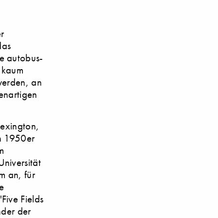
r
das
e autobus-
t kaum
 werden, an
denartigen
 Lexington,
en 1950er
m
niversität
m an, für
e
Five Fields
inder der