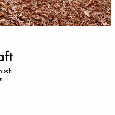
aft
nisch
en