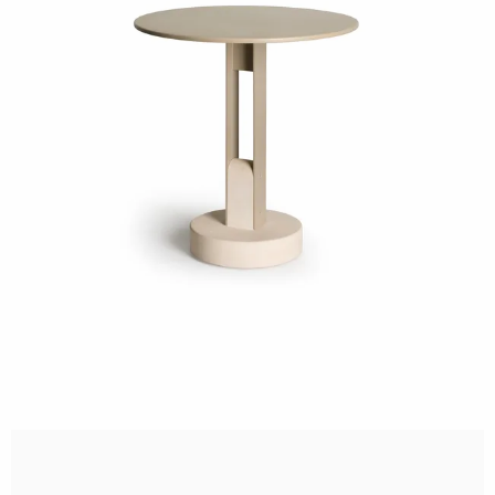
Cove outdoor küche
S•CAB
Nolo