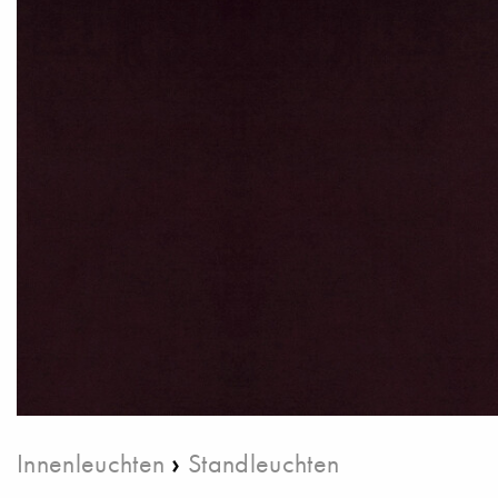
›
Innenleuchten
Standleuchten