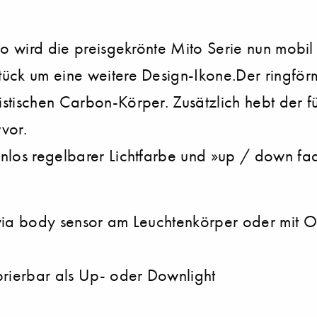
io wird die preisgekrönte Mito Serie nun mobil
tück um eine weitere Design-Ikone.Der ringfö
tischen Carbon-Körper. Zusätzlich hebt der für
rvor.
enlos regelbarer Lichtfarbe und »up / down fa
via body sensor am Leuchtenkörper oder mit O
brierbar als Up- oder Downlight