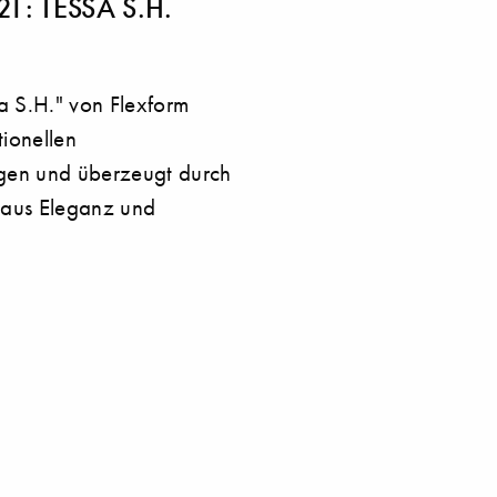
21: TESSA S.H.
sa S.H." von Flexform
tionellen
gen und überzeugt durch
 aus Eleganz und