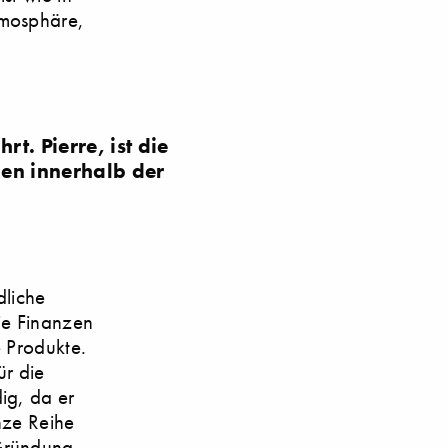
tmosphäre,
rt. Pierre, ist die
ben innerhalb der
dliche
die Finanzen
 Produkte.
ür die
ig, da er
nze Reihe
 Gründung