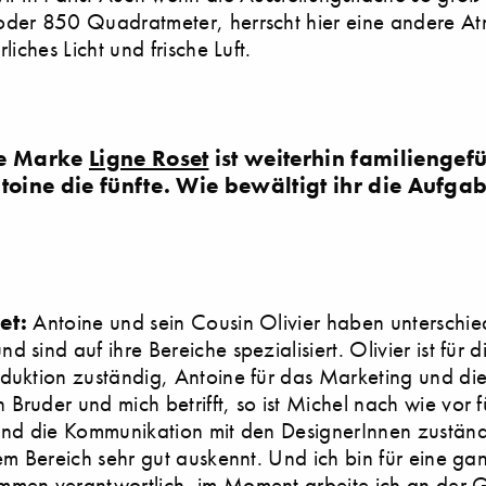
oder 850 Quadratmeter, herrscht hier eine andere A
rliches Licht und frische Luft.
ie Marke
Ligne Roset
ist weiterhin familiengefüh
toine die fünfte. Wie bewältigt ihr die Aufga
set:
Antoine und sein Cousin Olivier haben unterschie
 sind auf ihre Bereiche spezialisiert. Olivier ist für 
duktion zuständig, Antoine für das Marketing und die
Bruder und mich betrifft, so ist Michel nach wie vor f
und die Kommunikation mit den DesignerInnen zuständ
sem Bereich sehr gut auskennt. Und ich bin für eine ga
mmen verantwortlich, im Moment arbeite ich an der