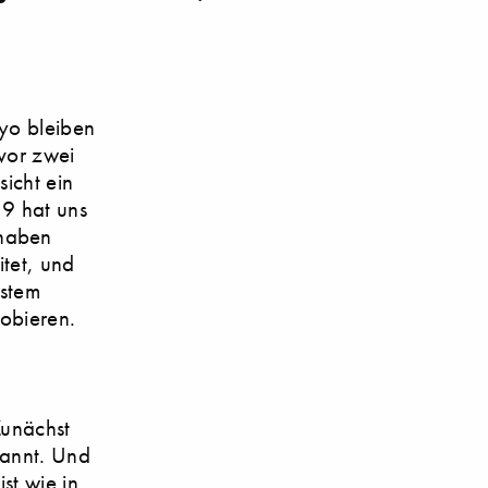
kyo bleiben
 vor zwei
sicht ein
19 hat uns
 haben
tet, und
ystem
robieren.
Zunächst
kannt. Und
st wie in