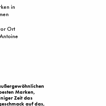
rken in
hmen
vor Ort
 Antoine
m außergewöhnlichen
 besten Marken,
niger Zeit das
rgeschmack auf das,