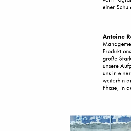
einer Schul
Antoine R
Management
Produktions
große Stärk
unsere Aufg
uns in einer
weiterhin a
Phase, in d