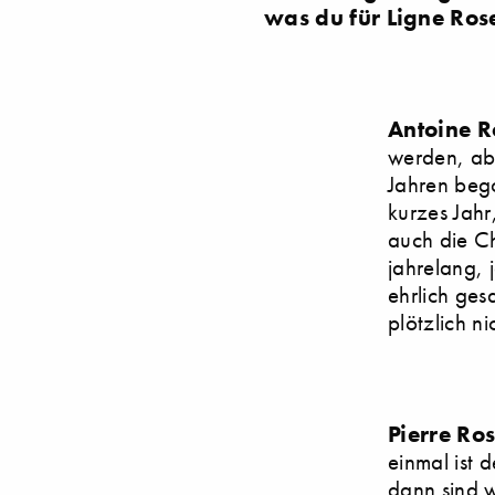
was du für Ligne Ros
Antoine R
werden, aber
Jahren bego
kurzes Jahr
auch die C
jahrelang, 
ehrlich ge
plötzlich n
Pierre Ros
einmal ist 
dann sind w