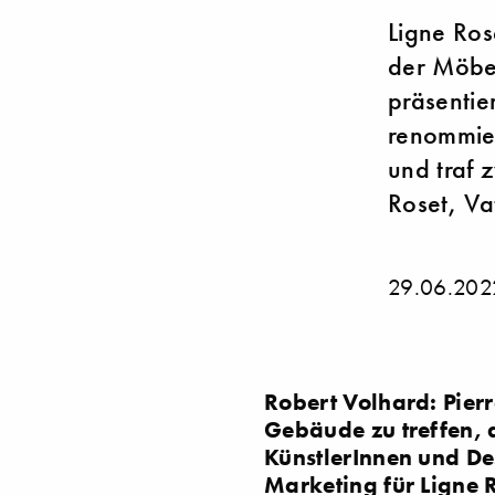
Ligne Ros
der Möbe
präsentie
renommier
und traf 
Roset, Va
29.06.202
Robert Volhard: Pier
Gebäude zu treffen, 
KünstlerInnen und Des
Marketing für Ligne 